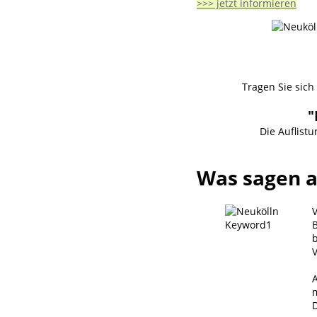
>>> jetzt informieren
Tragen Sie sich
"
Die Auflist
Was sagen 
b
V
A
m
D