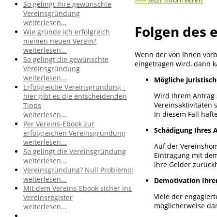
So gelingt Ihre gewünschte
Vereinsgründung
weiterlesen...
Folgen des 
Wie gründe ich erfolgreich
meinen neuen Verein?
weiterlesen...
Wenn der von Ihnen vorbe
So gelingt die gewünschte
eingetragen wird, dann 
Vereinsgründung
weiterlesen...
Mögliche juristisc
Erfolgreiche Vereinsgründung -
Wird Ihrem Antrag z
hier gibt es die entscheidenden
Vereinsaktivitäten 
Tipps
In diesem Fall haft
weiterlesen...
Per Vereins-Ebook zur
Schädigung Ihres 
erfolgreichen Vereinsgründung
weiterlesen...
Auf der Vereinshom
So gelingt die Vereinsgründung
Eintragung mit de
weiterlesen...
ihre Gelder zurück
Vereinsgründung? Null Problemo!
weiterlesen...
Demotivation Ihre
Mit dem Vereins-Ebook sicher ins
Viele der engagier
Vereinsregister
möglicherweise dan
weiterlesen...