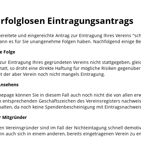
erfolglosen Eintragungsantrags
reitete und eingereichte Antrag zur Eintragung Ihres Vereins "sch
kann es für Sie unangenehme Folgen haben. Nachfolgend einige Bei
he Folge
ur Eintragung Ihres gegründeten Vereins nicht stattgegeben, gleic
statt, so droht eine direkte Haftung für mögliche Risiken gegenübe
et der aber Verein noch nicht mangels Eintragung.
Ansehens
epage können Sie in diesem Fall auch noch nicht die von allen er
m entsprechenden Geschäftszeichen des Vereinsregisters nachwei
halten, da noch keine Spendenbescheinigung mit Eintragsnachweis
r Mitgründer
ten Vereinsgründer sind im Fall der Nichteintagung schnell demoti
n auch sich in einem anderen, bereits eingetragenen Verein zu e