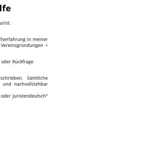
lfe
urist.
ufserfahrung in meiner
en Vereinsgründungen >
 oder Rückfrage
schrieben. Sämtliche
h und nachvollziehbar
oder Juristendeutsch"