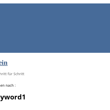
ein
ritt für Schritt
hen nach :
eyword1