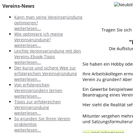
Vereins-News
Kann man seine Vereinsgründung
optimieren?
weiterlesen...
Tragen Sie sich
Wie optimiere ich meine
Vereinsgründung?
"
weiterlesen...
Die Auflist
Leichte Vereinsgründung mit den
Vereins-Ebook-Tipps
weiterlesen...
Sie haben ein Hobby oder
Der kurze und sichere Weg zur
erfolgreichen Vereinsgründung
Ihre Arbeitskollegen erm
weiterlesen...
Verein zu gründen? Aber 
Von erfolgreichen
Ein Gewerbe beispielswei
Vereinsgründern lernen
Beantragung eines Verei
weiterlesen...
Tipps zur erfolgreichen
Hier sieht die Realität se
Vereinsgründung
weiterlesen...
Mitunter vergehen mehre
So gründen Sie Ihren Verein
und Satzungsformulierun
problemlos
weiterlesen...
>>> jetzt informieren