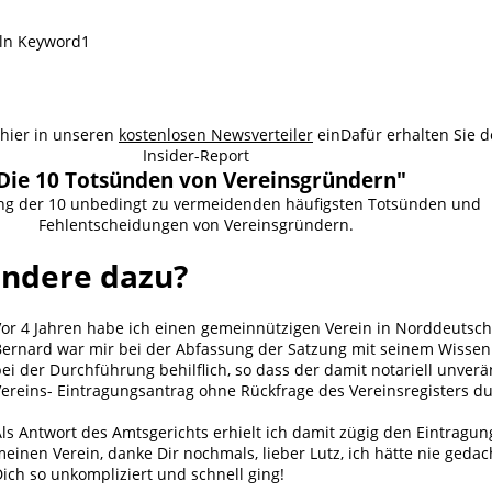
 hier in unseren
kostenlosen Newsverteiler
ein
Dafür erhalten Sie 
Insider-Report
Die 10 Totsünden von Vereinsgründern"
ung der 10 unbedingt zu vermeidenden häufigsten Totsünden und
Fehlentscheidungen von Vereinsgründern.
andere dazu?
Vor 4 Jahren habe ich einen gemeinnützigen Verein in Norddeutsch
Bernard war mir bei der Abfassung der Satzung mit seinem Wissen
ei der Durchführung behilflich, so dass der damit notariell unverä
ereins- Eintragungsantrag ohne Rückfrage des Vereinsregisters du
ls Antwort des Amtsgerichts erhielt ich damit zügig den Eintragu
einen Verein, danke Dir nochmals, lieber Lutz, ich hätte nie gedac
ich so unkompliziert und schnell ging!