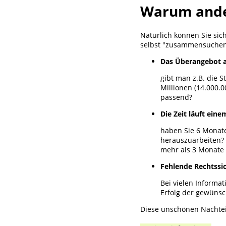
Warum ande
Natürlich können Sie sic
selbst "zusammensuchen"
Das Überangebot 
gibt man z.B. die 
Millionen (14.000.0
passend?
Die Zeit läuft ein
haben Sie 6 Monate 
herauszuarbeiten? 
mehr als 3 Monate 
Fehlende Rechtssi
Bei vielen Informa
Erfolg der gewünsc
Diese unschönen Nachtei