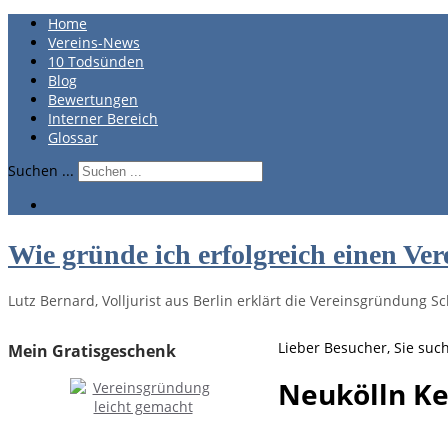
Home
Vereins-News
10 Todsünden
Blog
Bewertungen
Interner Bereich
Glossar
Suchen ...
Wie gründe ich erfolgreich einen Ver
Lutz Bernard, Volljurist aus Berlin erklärt die Vereinsgründung Sch
Lieber Besucher, Sie suc
Mein Gratisgeschenk
Neukölln K