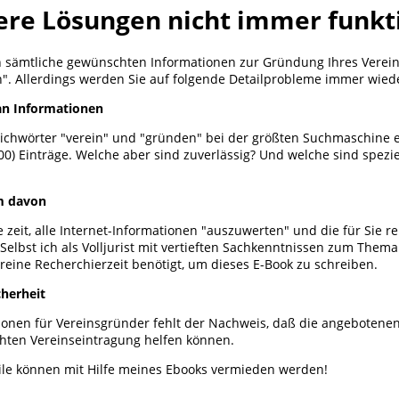
re Lösungen nicht immer funkt
h sämtliche gewünschten Informationen zur Gründung Ihres Verein
. Allerdings werden Sie auf folgende Detailprobleme immer wiede
an Informationen
Stichwörter "verein" und "gründen" bei der größten Suchmaschine e
00) Einträge. Welche aber sind zuverlässig? Und welche sind spezie
em davon
zeit, alle Internet-Informationen "auszuwerten" und die für Sie re
Selbst ich als Volljurist mit vertieften Sachkenntnissen zum The
reine Recherchierzeit benötigt, um dieses E-Book zu schreiben.
cherheit
tionen für Vereinsgründer fehlt der Nachweis, daß die angebotenen
hten Vereinseintragung helfen können.
le können mit Hilfe meines Ebooks vermieden werden!