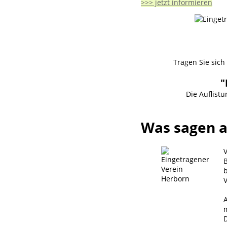
>>> jetzt informieren
Tragen Sie sich
"
Die Auflist
Was sagen 
b
V
A
m
D