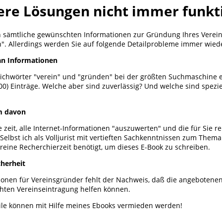
re Lösungen nicht immer funkt
h sämtliche gewünschten Informationen zur Gründung Ihres Verein
. Allerdings werden Sie auf folgende Detailprobleme immer wiede
an Informationen
Stichwörter "verein" und "gründen" bei der größten Suchmaschine e
00) Einträge. Welche aber sind zuverlässig? Und welche sind spezie
em davon
zeit, alle Internet-Informationen "auszuwerten" und die für Sie re
Selbst ich als Volljurist mit vertieften Sachkenntnissen zum The
reine Recherchierzeit benötigt, um dieses E-Book zu schreiben.
cherheit
tionen für Vereinsgründer fehlt der Nachweis, daß die angebotenen
hten Vereinseintragung helfen können.
le können mit Hilfe meines Ebooks vermieden werden!