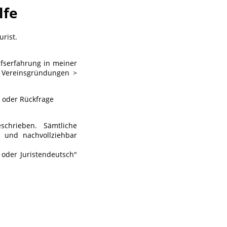
lfe
urist.
ufserfahrung in meiner
en Vereinsgründungen >
 oder Rückfrage
schrieben. Sämtliche
h und nachvollziehbar
oder Juristendeutsch"