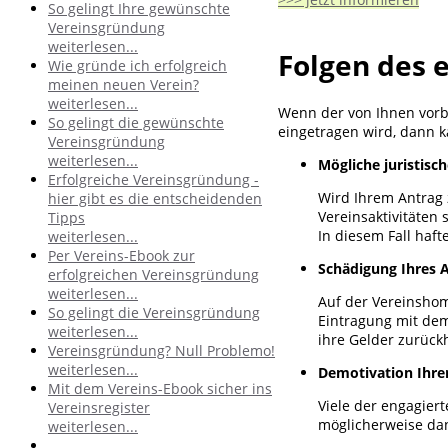
So gelingt Ihre gewünschte
Vereinsgründung
weiterlesen...
Folgen des 
Wie gründe ich erfolgreich
meinen neuen Verein?
weiterlesen...
Wenn der von Ihnen vorbe
So gelingt die gewünschte
eingetragen wird, dann 
Vereinsgründung
weiterlesen...
Mögliche juristisc
Erfolgreiche Vereinsgründung -
Wird Ihrem Antrag z
hier gibt es die entscheidenden
Vereinsaktivitäten 
Tipps
In diesem Fall haft
weiterlesen...
Per Vereins-Ebook zur
Schädigung Ihres 
erfolgreichen Vereinsgründung
weiterlesen...
Auf der Vereinshom
So gelingt die Vereinsgründung
Eintragung mit de
weiterlesen...
ihre Gelder zurück
Vereinsgründung? Null Problemo!
weiterlesen...
Demotivation Ihre
Mit dem Vereins-Ebook sicher ins
Viele der engagier
Vereinsregister
möglicherweise dan
weiterlesen...