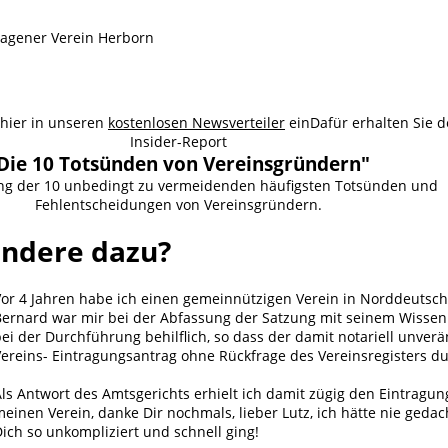
 hier in unseren
kostenlosen Newsverteiler
ein
Dafür erhalten Sie 
Insider-Report
Die 10 Totsünden von Vereinsgründern"
ung der 10 unbedingt zu vermeidenden häufigsten Totsünden und
Fehlentscheidungen von Vereinsgründern.
andere dazu?
Vor 4 Jahren habe ich einen gemeinnützigen Verein in Norddeutsch
Bernard war mir bei der Abfassung der Satzung mit seinem Wissen
ei der Durchführung behilflich, so dass der damit notariell unverä
ereins- Eintragungsantrag ohne Rückfrage des Vereinsregisters du
ls Antwort des Amtsgerichts erhielt ich damit zügig den Eintragu
einen Verein, danke Dir nochmals, lieber Lutz, ich hätte nie gedac
ich so unkompliziert und schnell ging!