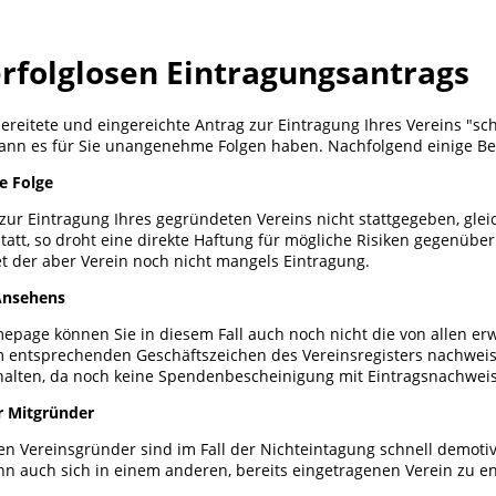
erfolglosen Eintragungsantrags
reitete und eingereichte Antrag zur Eintragung Ihres Vereins "sch
kann es für Sie unangenehme Folgen haben. Nachfolgend einige Bei
he Folge
ur Eintragung Ihres gegründeten Vereins nicht stattgegeben, gleic
statt, so droht eine direkte Haftung für mögliche Risiken gegenübe
et der aber Verein noch nicht mangels Eintragung.
Ansehens
epage können Sie in diesem Fall auch noch nicht die von allen er
m entsprechenden Geschäftszeichen des Vereinsregisters nachwei
halten, da noch keine Spendenbescheinigung mit Eintragsnachweis
r Mitgründer
ten Vereinsgründer sind im Fall der Nichteintagung schnell demoti
n auch sich in einem anderen, bereits eingetragenen Verein zu e