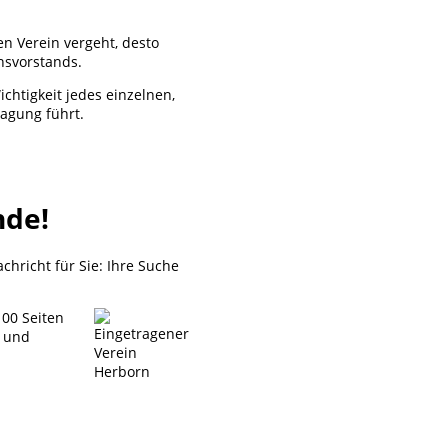
n Verein vergeht, desto
nsvorstands.
ichtigkeit jedes einzelnen,
ragung führt.
nde!
hricht für Sie: Ihre Suche
100 Seiten
n und