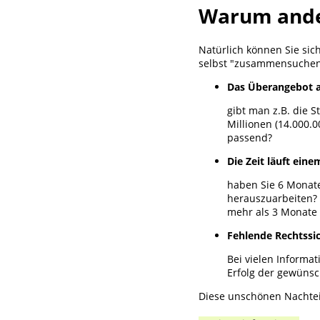
Warum ande
Natürlich können Sie sic
selbst "zusammensuchen"
Das Überangebot 
gibt man z.B. die 
Millionen (14.000.0
passend?
Die Zeit läuft ein
haben Sie 6 Monate 
herauszuarbeiten? 
mehr als 3 Monate 
Fehlende Rechtssi
Bei vielen Informa
Erfolg der gewünsc
Diese unschönen Nachtei