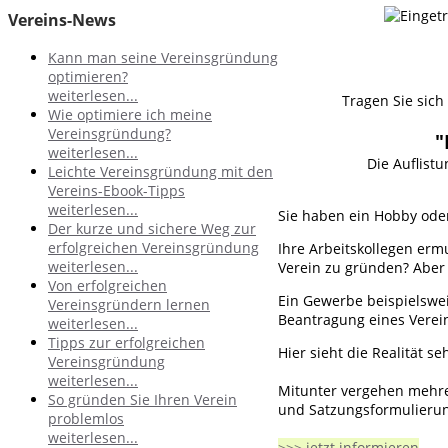
Vereins-News
Kann man seine Vereinsgründung
optimieren?
weiterlesen...
Tragen Sie sich
Wie optimiere ich meine
Vereinsgründung?
"
weiterlesen...
Die Auflist
Leichte Vereinsgründung mit den
Vereins-Ebook-Tipps
weiterlesen...
Sie haben ein Hobby oder
Der kurze und sichere Weg zur
erfolgreichen Vereinsgründung
Ihre Arbeitskollegen erm
weiterlesen...
Verein zu gründen? Aber 
Von erfolgreichen
Ein Gewerbe beispielswei
Vereinsgründern lernen
Beantragung eines Verei
weiterlesen...
Tipps zur erfolgreichen
Hier sieht die Realität se
Vereinsgründung
weiterlesen...
Mitunter vergehen mehre
So gründen Sie Ihren Verein
und Satzungsformulierun
problemlos
weiterlesen...
>>> jetzt informieren