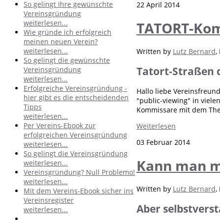
So gelingt Ihre gewünschte
22 April 2014
Vereinsgründung
weiterlesen...
TATORT-Kom
Wie gründe ich erfolgreich
meinen neuen Verein?
weiterlesen...
Written by
Lutz Bernard
,
So gelingt die gewünschte
Tatort-Straßen d
Vereinsgründung
weiterlesen...
Erfolgreiche Vereinsgründung -
Hallo liebe Vereinsfreun
hier gibt es die entscheidenden
"public-viewing" in viel
Tipps
Kommissare mit dem Them
weiterlesen...
Per Vereins-Ebook zur
Weiterlesen
erfolgreichen Vereinsgründung
03 Februar 2014
weiterlesen...
So gelingt die Vereinsgründung
Kann man mi
weiterlesen...
Vereinsgründung? Null Problemo!
weiterlesen...
Written by
Lutz Bernard
,
Mit dem Vereins-Ebook sicher ins
Vereinsregister
Aber selbstvers
weiterlesen...