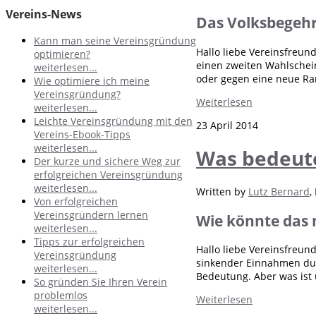
Vereins-News
Das Volksbegehre
Kann man seine Vereinsgründung
Hallo liebe Vereinsfreun
optimieren?
einen zweiten Wahlschei
weiterlesen...
oder gegen eine neue Ra
Wie optimiere ich meine
Vereinsgründung?
Weiterlesen
weiterlesen...
Leichte Vereinsgründung mit den
23 April 2014
Vereins-Ebook-Tipps
weiterlesen...
Was bedeute
Der kurze und sichere Weg zur
erfolgreichen Vereinsgründung
weiterlesen...
Written by
Lutz Bernard
,
Von erfolgreichen
Vereinsgründern lernen
Wie könnte das 
weiterlesen...
Tipps zur erfolgreichen
Hallo liebe Vereinsfreun
Vereinsgründung
sinkender Einnahmen dur
weiterlesen...
Bedeutung. Aber was ist 
So gründen Sie Ihren Verein
problemlos
Weiterlesen
weiterlesen...