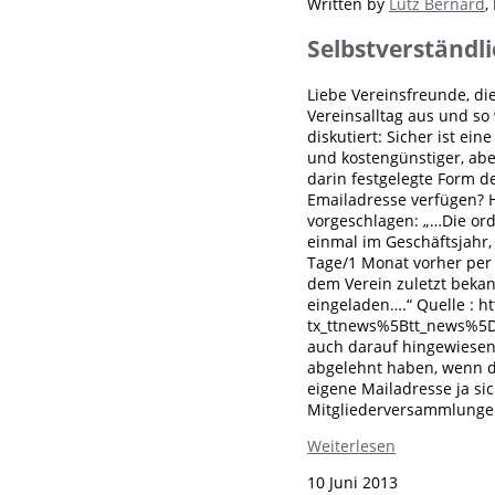
Written by
Lutz Bernard
,
Selbstverständli
Liebe Vereinsfreunde, di
Vereinsalltag aus und so
diskutiert: Sicher ist ei
und kostengünstiger, aber
darin festgelegte Form d
Emailadresse verfügen? H
vorgeschlagen: „…Die or
einmal im Geschäftsjahr,
Tage/1 Monat vorher per 
dem Verein zuletzt bekan
eingeladen….“ Quelle : h
tx_ttnews%5Btt_news%5D
auch darauf hingewiesen
abgelehnt haben, wenn d
eigene Mailadresse ja sic
Mitgliederversammlungen 
Weiterlesen
10 Juni 2013