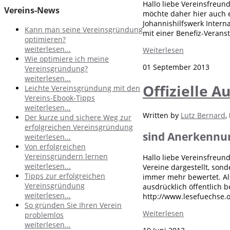
Hallo liebe Vereinsfreun
Vereins-News
möchte daher hier auch e
Johannishilfswerk Interna
Kann man seine Vereinsgründung
mit einer Benefiz-Verans
optimieren?
weiterlesen...
Weiterlesen
Wie optimiere ich meine
01 September 2013
Vereinsgründung?
weiterlesen...
Offizielle A
Leichte Vereinsgründung mit den
Vereins-Ebook-Tipps
weiterlesen...
Written by
Lutz Bernard
,
Der kurze und sichere Weg zur
erfolgreichen Vereinsgründung
sind Anerkennun
weiterlesen...
Von erfolgreichen
Vereinsgründern lernen
Hallo liebe Vereinsfreun
weiterlesen...
Vereine dargestellt, son
Tipps zur erfolgreichen
immer mehr bewertet. Als
Vereinsgründung
ausdrücklich öffentlich 
weiterlesen...
http://www.lesefuechse.o
So gründen Sie Ihren Verein
Weiterlesen
problemlos
weiterlesen...