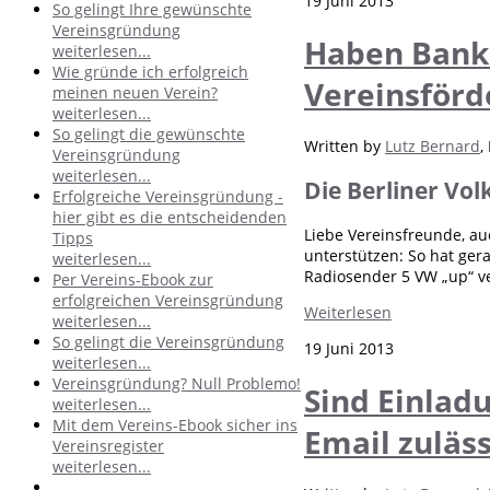
19 Juni 2013
So gelingt Ihre gewünschte
Vereinsgründung
Haben Banke
weiterlesen...
Wie gründe ich erfolgreich
Vereinsförd
meinen neuen Verein?
weiterlesen...
So gelingt die gewünschte
Written by
Lutz Bernard
,
Vereinsgründung
weiterlesen...
Die Berliner Vo
Erfolgreiche Vereinsgründung -
hier gibt es die entscheidenden
Liebe Vereinsfreunde, a
Tipps
unterstützen: So hat ger
weiterlesen...
Radiosender 5 VW „up“ ver
Per Vereins-Ebook zur
erfolgreichen Vereinsgründung
Weiterlesen
weiterlesen...
So gelingt die Vereinsgründung
19 Juni 2013
weiterlesen...
Vereinsgründung? Null Problemo!
Sind Einlad
weiterlesen...
Mit dem Vereins-Ebook sicher ins
Email zuläss
Vereinsregister
weiterlesen...