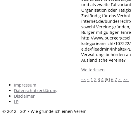
und als zweite Fallvarian
Organisation oder Tätigke
Zuständig für das Verbot
internet.de/bundesrecht/
sowohl Vereine gründen,
Bürger mit gültigen Einr
http://www.buergergesell
kategorieansicht/107222/
e.de/fileadmin/inhalte/P
Verwaltungsbehörden auc
Ausländische Vereine?
Weiterlesen
<<
<
1
2
3
4
[
5
]
6
7
>
>>
Impressum
Datenschutzerklärung
Disclaimer
LP
© 2012 - 2017 Wie gründe ich einen Verein