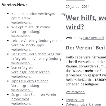
Vereins-News
29 Januar 2014
Kann man seine Vereinsgründung
Wer hilft, 
optimieren?
weiterlesen...
wird?
Wie optimiere ich meine
Vereinsgründung?
weiterlesen...
Written by
Lutz Bernard
,
Leichte Vereinsgründung mit den
Vereins-Ebook-Tipps
Der Verein "Berli
weiterlesen...
Der kurze und sichere Weg zur
Hallo liebe Vereinsfreund
erfolgreichen Vereinsgründung
schnell vorstellen: In d
weiterlesen...
Räume. So wurden zum Be
Von erfolgreichen
das Wasser mehrere Zent
Vereinsgründern lernen
Jahresbeginn gesperrt w
weiterlesen...
hellersdorf/article12360
Tipps zur erfolgreichen
Schäden beseitigen?
Vereinsgründung
weiterlesen...
Weiterlesen
So gründen Sie Ihren Verein
problemlos
Impressum
weiterlesen...
Datenschutzerklärung