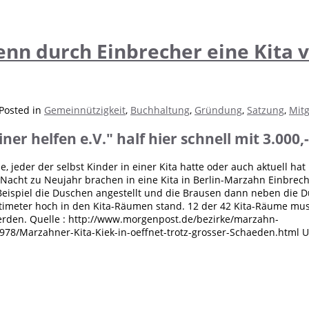
wenn durch Einbrecher eine Kita 
Posted in
Gemeinnützigkeit
,
Buchhaltung
,
Gründung
,
Satzung
,
Mitg
ner helfen e.V." half hier schnell mit 3.000,-
e, jeder der selbst Kinder in einer Kita hatte oder auch aktuell hat
er Nacht zu Neujahr brachen in eine Kita in Berlin-Marzahn Einbrec
ispiel die Duschen angestellt und die Brausen dann neben die D
imeter hoch in den Kita-Räumen stand. 12 der 42 Kita-Räume mus
erden. Quelle : http://www.morgenpost.de/bezirke/marzahn-
9978/Marzahner-Kita-Kiek-in-oeffnet-trotz-grosser-Schaeden.html